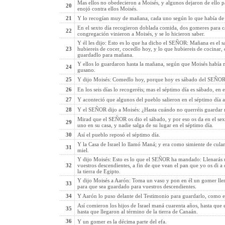
Mas ellos no obedecieron a Moisés, y algunos dejaron de ello par
20
enojó contra ellos Moisés.
21
Y lo recogían muy de mañana, cada uno según lo que había de co
En el sexto día recogieron doblada comida, dos gomeres para ca
22
congregación vinieron a Moisés, y se lo hicieron saber.
Y él les dijo: Esto es lo que ha dicho el SEÑOR: Mañana es el 
23
hubiereis de cocer, cocedlo hoy, y lo que hubiereis de cocinar, 
guardadlo para mañana.
Y ellos lo guardaron hasta la mañana, según que Moisés había 
24
gusano.
25
Y dijo Moisés: Comedlo hoy, porque hoy es sábado del SEÑOR; 
26
En los seis días lo recogeréis; mas el séptimo día es sábado, en e
27
Y aconteció que algunos del pueblo salieron en el séptimo día a
28
Y el SEÑOR dijo a Moisés: ¿Hasta cuándo no querréis guardar
Mirad que el SEÑOR os dio el sábado, y por eso os da en el sext
29
uno en su casa, y nadie salga de su lugar en el séptimo día.
30
Así el pueblo reposó el séptimo día.
Y la Casa de Israel lo llamó Maná; y era como simiente de cula
31
miel.
Y dijo Moisés: Esto es lo que el SEÑOR ha mandado: Llenarás 
32
vuestros descendientes, a fin de que vean el pan que yo os di a
la tierra de Egipto.
Y dijo Moisés a Aarón: Toma un vaso y pon en él un gomer ll
33
para que sea guardado para vuestros descendientes.
34
Y Aarón lo puso delante del Testimonio para guardarlo, como
Así comieron los hijos de Israel maná cuarenta años, hasta que 
35
hasta que llegaron al término de la tierra de Canaán.
36
Y un gomer es la décima parte del efa.