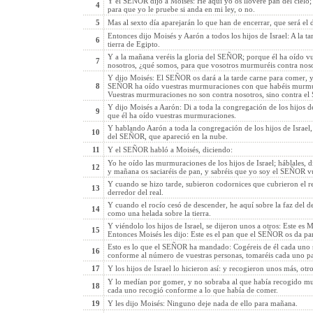
Y el SEÑOR dijo a Moisés: He aquí yo os lloveré pan del cielo; 
4
para que yo le pruebe si anda en mi ley, o no.
5
Mas al sexto día aparejarán lo que han de encerrar, que será el 
Entonces dijo Moisés y Aarón a todos los hijos de Israel: A la t
6
tierra de Egipto.
Y a la mañana veréis la gloria del SEÑOR; porque él ha oído 
7
nosotros, ¿qué somos, para que vosotros murmuréis contra nos
Y dijo Moisés: El SEÑOR os dará a la tarde carne para comer, y
8
SEÑOR ha oído vuestras murmuraciones con que habéis murmur
Vuestras murmuraciones no son contra nosotros, sino contra e
Y dijo Moisés a Aarón: Di a toda la congregación de los hijos d
9
que él ha oído vuestras murmuraciones.
Y hablando Aarón a toda la congregación de los hijos de Israel, 
10
del SEÑOR, que apareció en la nube.
11
Y el SEÑOR habló a Moisés, diciendo:
Yo he oído las murmuraciones de los hijos de Israel; háblales, d
12
y mañana os saciaréis de pan, y sabréis que yo soy el SEÑOR v
Y cuando se hizo tarde, subieron codornices que cubrieron el r
13
derredor del real.
Y cuando el rocío cesó de descender, he aquí sobre la faz del
14
como una helada sobre la tierra.
Y viéndolo los hijos de Israel, se dijeron unos a otros: Este es
15
Entonces Moisés les dijo: Este es el pan que el SEÑOR os da pa
Esto es lo que el SEÑOR ha mandado: Cogéreis de él cada uno
16
conforme al número de vuestras personas, tomaréis cada uno par
17
Y los hijos de Israel lo hicieron así: y recogieron unos más, otr
Y lo medían por gomer, y no sobraba al que había recogido muc
18
cada uno recogió conforme a lo que había de comer.
19
Y les dijo Moisés: Ninguno deje nada de ello para mañana.