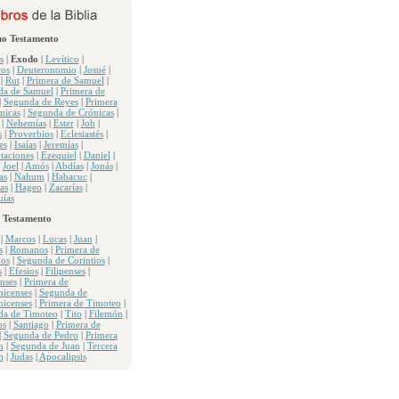
uo Testamento
s
|
Exodo
|
Levítico
|
os
|
Deuteronomio
|
Josué
|
|
Rut
|
Primera de Samuel
|
da de Samuel
|
Primera de
|
Segunda de Reyes
|
Primera
nicas
|
Segunda de Crónicas
|
|
Nehemías
|
Ester
|
Job
|
s
|
Proverbios
|
Eclesiastés
|
es
|
Isaías
|
Jeremías
|
taciones
|
Ezequiel
|
Daniel
|
|
Joel
|
Amós
|
Abdías
|
Jonás
|
as
|
Nahum
|
Habacuc
|
as
|
Hageo
|
Zacarías
|
ías
 Testamento
|
Marcos
|
Lucas
|
Juan
|
s
|
Romanos
|
Primera de
ios
|
Segunda de Corintios
|
s
|
Efesios
|
Filipenses
|
nses
|
Primera de
nicenses
|
Segunda de
nicenses
|
Primera de Timoteo
|
da de Timoteo
|
Tito
|
Filemón
|
os
|
Santiago
|
Primera de
|
Segunda de Pedro
|
Primera
n
|
Segunda de Juan
|
Tercera
n
|
Judas
|
Apocalipsis