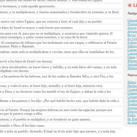
 que salieron del muslo de Jacob, fueron setenta. Y José estaba en Egipto.
us hermanos, y toda aquella generación.
ecieron, y se multiplicaron, y fueron aumentados y fortalecidos en extremo; y se llenó
Antig
Génesi
 nuevo rey sobre Egipto, que no conocía a José; el cual dijo a su pueblo:
Númer
s hijos de Israel es mayor y más fuerte que nosotros.
Jueces
Segun
os para con él, para que no se multiplique, y acontezca que viniendo guerra, él
Reyes
stros enemigos, y pelee contra nosotros, y se vaya de la tierra.
de Cró
Esdras
él comisarios de tributos que los molestasen con sus cargas; y edificaron al Faraón
Salmo
imentos: Pitón y Ramesés.
Cantar
taban, tanto más se multiplicaban y crecían; tanto que ellos se fastidiaban de los
Lamen
Oseas
Mique
ervir a los hijos de Israel con dureza;
Sofoní
 dura servidumbre, en hacer barro y ladrillo, y en toda labor del campo, y en todo
Malaqu
obligaban con dureza.
Nuevo
a las parteras de las hebreas, una de las cuales se llamaba Sifra, y otra Fúa, y les
Mateo
reas, y veáis el sexo, si fuere hijo, matadlo; y si fuere hija, entonces viva.
Hecho
Corint
n a Dios, y no hicieron como les mandó el rey de Egipto, y daban la vida a los
Gálata
Colose
Tesalo
llamar a las parteras y les dijo: ¿Por qué habéis hecho esto, que habéis dado la vida a
Tesalo
Segun
eron al Faraón: Porque las mujeres hebreas no son como las egipcias; porque son
Hebre
es que la partera venga a ellas.
Pedro
de Jua
rteras; y el pueblo se multiplicó, y se fortaleció en gran manera.
de Jua
temido a Dios, él les hizo casas.
 a todo su pueblo, diciendo: Echad en el río todo hijo que naciere, y a toda hija