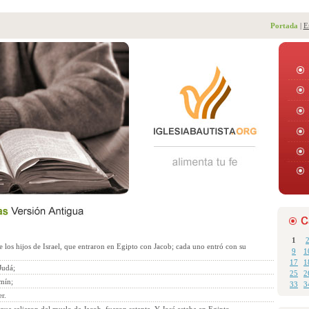
Portada
|
E
1
 los hijos de Israel, que entraron en Egipto con Jacob; cada uno entró con su
9
1
17
1
Judá;
25
2
mín;
33
3
r.