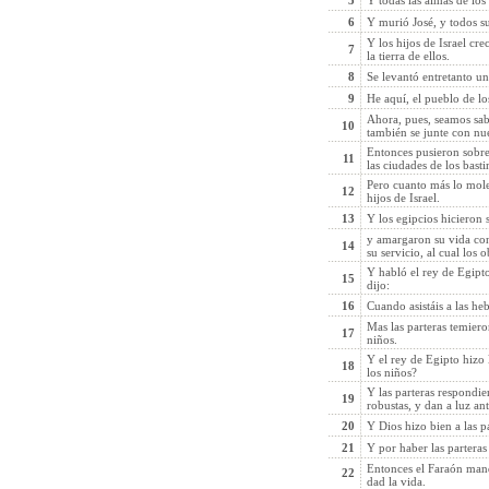
5
Y todas las almas de los
6
Y murió José, y todos s
Y los hijos de Israel cr
7
la tierra de ellos.
8
Se levantó entretanto un
9
He aquí, el pueblo de lo
Ahora, pues, seamos sabi
10
también se junte con nue
Entonces pusieron sobre 
11
las ciudades de los bast
Pero cuanto más lo moles
12
hijos de Israel.
13
Y los egipcios hicieron s
y amargaron su vida con
14
su servicio, al cual los 
Y habló el rey de Egipto 
15
dijo:
16
Cuando asistáis a las heb
Mas las parteras temiero
17
niños.
Y el rey de Egipto hizo 
18
los niños?
Y las parteras respondi
19
robustas, y dan a luz ant
20
Y Dios hizo bien a las pa
21
Y por haber las parteras 
Entonces el Faraón mandó
22
dad la vida.