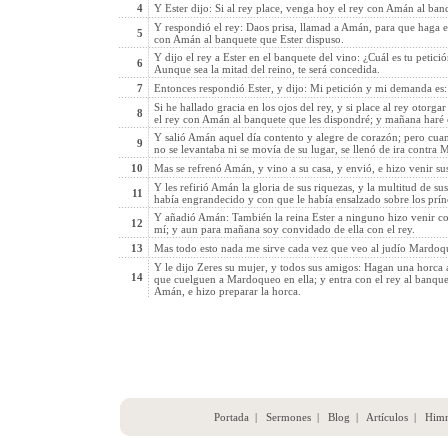
4
Y Ester dijo: Si al rey place, venga hoy el rey con Amán al ban
Y respondió el rey: Daos prisa, llamad a Amán, para que haga e
5
con Amán al banquete que Ester dispuso.
Y dijo el rey a Ester en el banquete del vino: ¿Cuál es tu petic
6
Aunque sea la mitad del reino, te será concedida.
7
Entonces respondió Ester, y dijo: Mi petición y mi demanda es:
Si he hallado gracia en los ojos del rey, y si place al rey otor
8
el rey con Amán al banquete que les dispondré; y mañana haré
Y salió Amán aquel día contento y alegre de corazón; pero cua
9
no se levantaba ni se movía de su lugar, se llenó de ira contra
10
Mas se refrenó Amán, y vino a su casa, y envió, e hizo venir su
Y les refirió Amán la gloria de sus riquezas, y la multitud de sus
11
había engrandecido y con que le había ensalzado sobre los prínc
Y añadió Amán: También la reina Ester a ninguno hizo venir con
12
mí; y aun para mañana soy convidado de ella con el rey.
13
Mas todo esto nada me sirve cada vez que veo al judío Mardoque
Y le dijo Zeres su mujer, y todos sus amigos: Hagan una horca 
14
que cuelguen a Mardoqueo en ella; y entra con el rey al banquet
Amán, e hizo preparar la horca.
Portada
|
Sermones
|
Blog
|
Artículos
|
Him